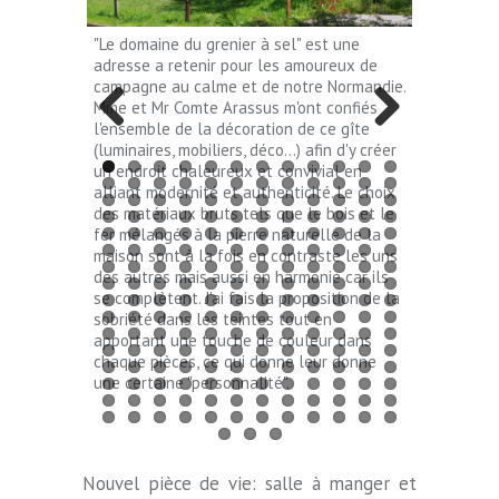
TÉMOIGNAGES
"Le domaine du grenier à sel" est une
SONY DSC
adresse a retenir pour les amoureux de
campagne au calme et de notre Normandie.
Mme et Mr Comte Arassus m'ont confiés
l'ensemble de la décoration de ce gîte
Previous
Next
(luminaires, mobiliers, déco...) afin d'y créer
un endroit chaleureux et convivial en
alliant modernité et authenticité. Le choix
des matériaux bruts tels que le bois et le
fer mélangés à la pierre naturelle de la
maison sont à la fois en contraste les uns
des autres mais aussi en harmonie car ils
se complètent. J'ai fais la proposition de la
sobriété dans les teintes tout en
apportant une touche de couleur dans
chaque pièces, ce qui donne leur donne
une certaine "personnalité".
Nouvel pièce de vie: salle à manger et