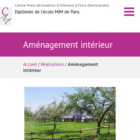
Céline Mary, décoratrice d'intérieur à Flers (Normandie).
Diplômée de l'école MJM de Paris.
ACCUEIL
Aménagement intérieur
ACTUALITÉS
Accueil
/
Réalisations
/
Aménagement
intérieur
RÉALISATIONS
ATELIERS
TARIFS
CONTACT