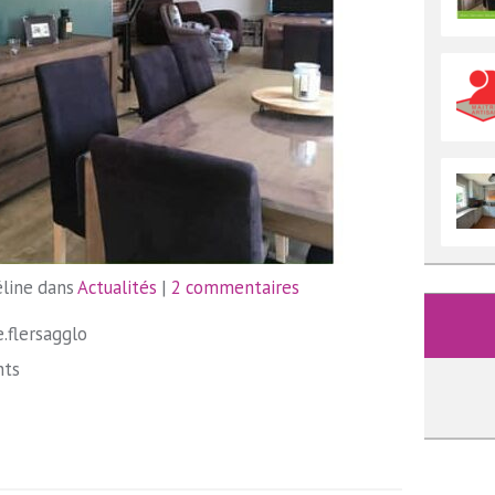
éline dans
Actualités
|
2 commentaires
e.flersagglo
nts