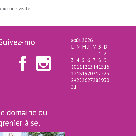
our une visite.
Suivez-moi
août 2026
L
M
M
J
V
S
D
1
2


3
4
5
6
7
8
9
10
11
12
13
14
15
16
17
18
19
20
21
22
23
24
25
26
27
28
29
30
31
« Nov
le domaine du
grenier à sel