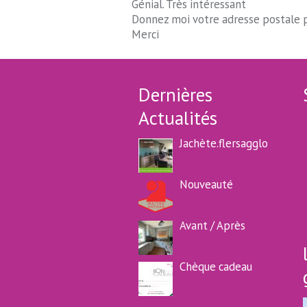
Génial. Très intéressant
Donnez moi votre adresse postale p
Merci
Dernières
Actualités
Jachète.flersagglo
Nouveauté
Avant / Après
Chèque cadeau